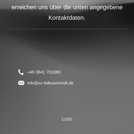
erreichen uns über die unten angegebene
Kontaktdaten.
+49 3841 701080
info@sv-falkoschmidt.de
Login